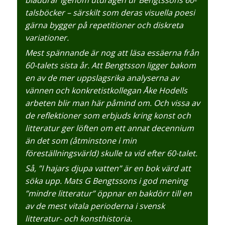
bläddrar igenom utdragen ur Bengtssons 60-
talsböcker – särskilt som deras visuella poesi
gärna bygger på repetitioner och diskreta
variationer.
Mest spännande är nog att läsa essäerna från
60-talets sista år. Att Bengtsson ligger bakom
en av de mer uppslagsrika analyserna av
vännen och konkretistkollegan Åke Hodells
arbeten blir man här påmind om. Och vissa av
de reflektioner som erbjuds kring konst och
litteratur ger löften om ett annat decennium
än det som (åtminstone i min
föreställningsvärld) skulle ta vid efter 60-talet.
Så, ”I hajars djupa vatten” är en bok värd att
söka upp. Mats G Bengtssons i god mening
”mindre litteratur” öppnar en bakdörr till en
av de mest vitala perioderna i svensk
litteratur- och konsthistoria.