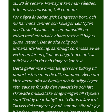
20, 30 år senare. Framsynt kan man således,
från en viss horisont, kalla honom.
För några år sedan gick Bengtsson bort, och
nu har hans vänner och kollegor Leif Nylén
och Torkel Rasmusson sammanställt en
volym med ett urval av hans texter: ”I hajars
djupa vatten”. Det är ofta rolig och
utmanande läsning, samtidigt som vissa av de
verk man får en glimt av, på gott och ont, är
märkta av sin tid och tidigare kontext.
Detta gäller inte minst Bengtssons bidrag till
poporkestern med de olika namnen. Även om
låttexterna ofta är fyndiga och finurliga i egen
rätt, saknas förstås den naivistiska och lätt
skruvade musikaliska omgivningen till stycken
som ”Teddy bear baby” och ”I Guds frånvaro”.
Till viss del reagerar jag på samma sätt när jag