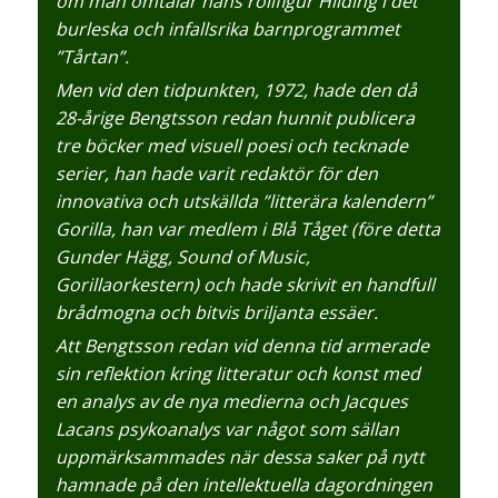
om man omtalar hans rollfigur Hilding i det
burleska och infallsrika barnprogrammet
”Tårtan”.
Men vid den tidpunkten, 1972, hade den då
28-årige Bengtsson redan hunnit publicera
tre böcker med visuell poesi och tecknade
serier, han hade varit redaktör för den
innovativa och utskällda ”litterära kalendern”
Gorilla, han var medlem i Blå Tåget (före detta
Gunder Hägg, Sound of Music,
Gorillaorkestern) och hade skrivit en handfull
brådmogna och bitvis briljanta essäer.
Att Bengtsson redan vid denna tid armerade
sin reflektion kring litteratur och konst med
en analys av de nya medierna och Jacques
Lacans psykoanalys var något som sällan
uppmärksammades när dessa saker på nytt
hamnade på den intellektuella dagordningen