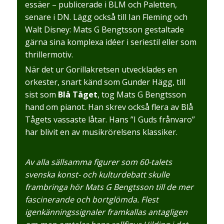
essäer – publicerade i BLM och Paletten,
senare i DN. Lägg också till Ian Fleming och
Walt Disney: Mats G Bengtsson gestaltade
gärna sina komplexa idéer i seriestil eller som
thrillermotiv.
När det ur Gorillakretsen utvecklades en
orkester, snart känd som Gunder Hägg, till
sist som
Blå Tåget
, tog Mats G Bengtsson
hand om pianot. Han skrev också flera av Blå
Tågets vassaste låtar. Hans ”I Guds frånvaro”
har blivit en av musikrörelsens klassiker.
Av alla sällsamma figurer som 60-talets
svenska konst- och kulturdebatt skulle
frambringa hör Mats G Bengtsson till de mer
fascinerande och bortglömda. Flest
igenkänningssignaler framkallas antagligen