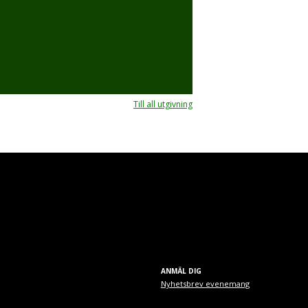
Till all utgivning
ANMÄL DIG
Nyhetsbrev evenemang