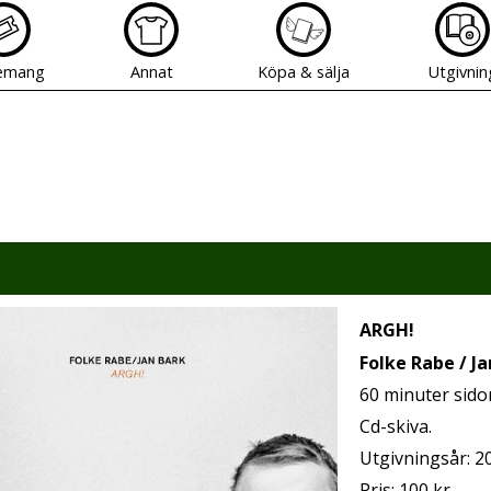
emang
Annat
Köpa & sälja
Utgivnin
ARGH!
Folke Rabe / Ja
60 minuter sido
Cd-skiva.
Utgivningsår: 2
Pris: 100 kr