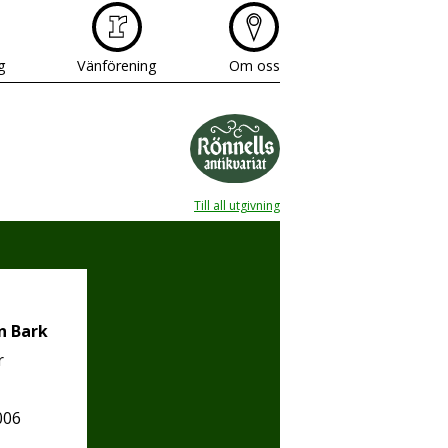
g
Vänförening
Om oss
Till all utgivning
n Bark
r
006