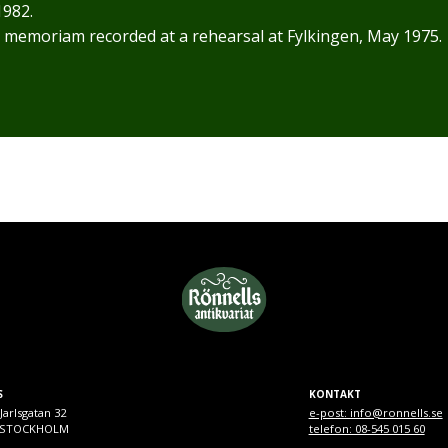
1982.
 memoriam recorded at a rehearsal at Fylkingen, May 1975.
S
KONTAKT
Jarlsgatan 32
e-post: info@ronnells.se
9 STOCKHOLM
telefon: 08-545 015 60