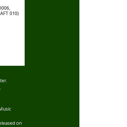
D006,
TJÄFT 010)
ter.
.
Music
eleased on