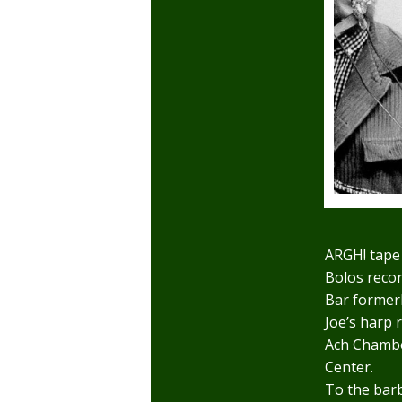
ARGH! tape 
Bolos reco
Bar formerl
Joe’s harp 
Ach Chambe
Center.
To the bar