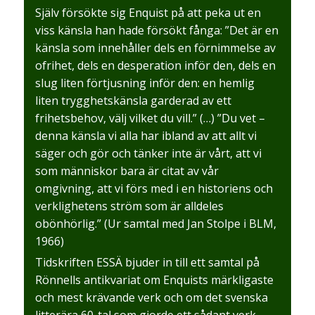
Själv försökte sig Enquist på att peka ut en
viss känsla han hade försökt fånga: ”Det är en
känsla som innehåller dels en förnimmelse av
ofrihet, dels en desperation inför den, dels en
slug liten förtjusning inför den: en hemlig
liten trygghetskänsla garderad av ett
frihetsbehov, välj vilket du vill.” (…) ”Du vet –
denna känsla vi alla har ibland av att allt vi
säger och gör och tänker inte är vårt, att vi
som människor bara är citat av vår
omgivning, att vi förs med i en historiens och
verklighetens ström som är alldeles
obönhörlig.” (Ur samtal med Jan Stolpe i BLM,
1966)
Tidskriften ESSÄ bjuder in till ett samtal på
Rönnells antikvariat om Enquists märkligaste
och mest krävande verk och om det svenska
litterära 60-tal som gjorde ett sådant verk