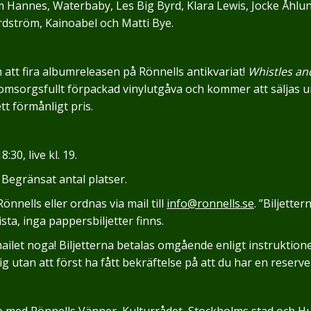
m Hannes, Waterbaby, Les Big Byrd, Klara Lewis, Jocke Åhlu
dström, Kainoabel och Matti Bye.
tt fira albumreleasen på Rönnells antikvariat!
Whistles an
 omsorgsfullt förpackad vinylutgåva och kommer att säljas 
 ett förmånligt pris.
8:30, live kl. 19.
. Begränsat antal platser.
önnells eller ordnas via mail till
info@ronnells.se
. ”Biljetter
sta, inga pappersbiljetter finns.
ailet noga! Biljetterna betalas omgående enligt instruktione
ig utan att först ha fått bekräftelse på att du har en reserve
e med Rönnells Vänner, Kulturrådet, Stockholms stad och 