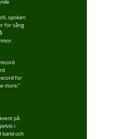
ande
lofi, spoken
r för sång
å
ummor.
 record
rd
record for
ne more.”
ekvent på
elvis i
d band och