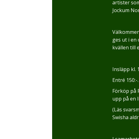
artister so
Jockum Nor
Välkommen a
ges ut i en
kvällen till
Insläpp kl. 1
Entré 150:-
Förköp på R
upp på en li
(Läs svarsm
Swisha aldr
I samarbet