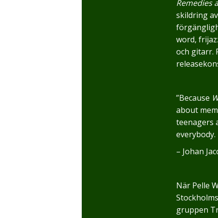
Remedies 
skildring a
förgängligh
word, frij
och gitarr.
releasekons
”Because
W
about memor
teenagers a
everybody. 
– Johan Ja
När Pelle W
Stockholms 
gruppen Tr