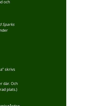
nd och
d Sparks
under
na” skrivs
r där. Och
rad plats.)
Humlegården