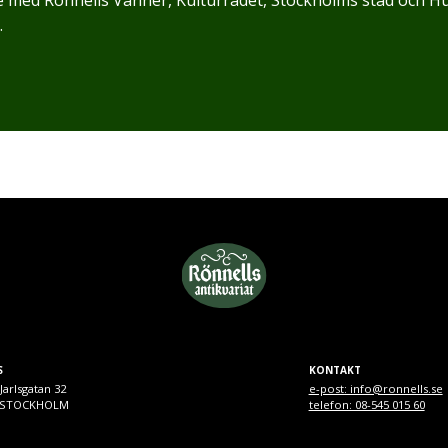
.
S
KONTAKT
Jarlsgatan 32
e-post: info@ronnells.se
9 STOCKHOLM
telefon: 08-545 015 60