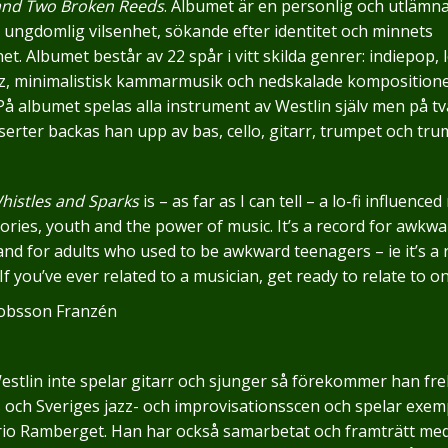
and Two Broken Reeds
. Albumet är en personlig och utlämn
v ungdomlig vilsenhet, sökande efter identitet och minnets
et. Albumet består av 22 spår i vitt skilda genrer: indiepop, 
azz, minimalistisk kammarmusik och nedskalade kompositione
 På albumet spelas alla instrument av Westlin själv men på tv
erter backas han upp av bas, cello, gitarr, trumpet och tr
histles and Sparks
is – as far as I can tell – a lo-fi influenced
ies, youth and the power of music. It’s a record for awkwa
nd for adults who used to be awkward teenagers – ie it’s a 
If you’ve ever related to a musician, get ready to relate to o
cobsson Franzén
estlin inte spelar gitarr och sjunger så förekommer han fr
och Sveriges jazz- och improvisationsscen och spelar exemp
io Ramberget. Han har också samarbetat och framträtt me