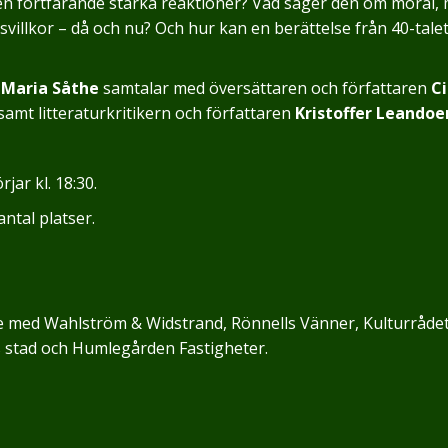
n fortfarande starka reaktioner? Vad säger den om moral,
vsvillkor – då och nu? Och hur kan en berättelse från 40-tale
e
Maria Såthe
samtalar med översättaren och författaren
Ci
samt litteraturkritikern och författaren
Kristoffer Leandoe
jar kl. 18:30.
ntal platser.
e med Wahlström & Widstrand, Rönnells Vänner, Kulturrådet
 stad och Humlegården Fastigheter.