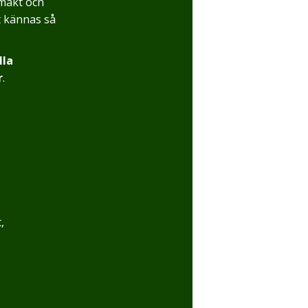
 makt och
t kännas så
lla
r
.
,