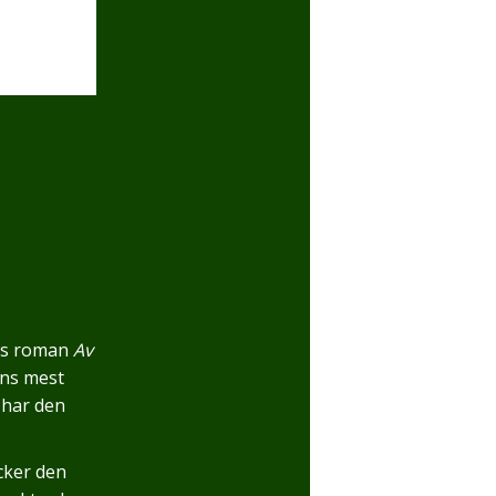
aas roman
Av
ens mest
 har den
cker den