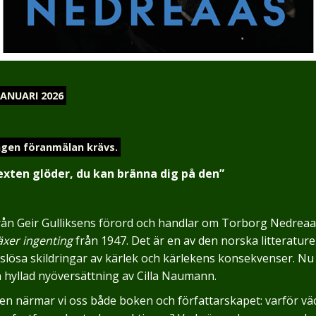
JANUARI 2026
ingen föranmälan krävs.
exten glöder, du kan bränna dig på den”
 från Geir Gulliksens förord och handlar om Torborg Nedre
xer ingenting
från 1947. Det är en av den norska litteratur
lösa skildringar av kärlek och kärlekens konsekvenser. Nu
 hyllad nyöversättning av Cilla Naumann.
en närmar vi oss både boken och författarskapet: varför vä