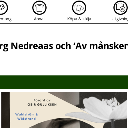
emang
Annat
Köpa & sälja
Utgivnin
org Nedreaas och ‘Av månske