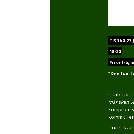
TISDAG 27 
18-20
Fri entré, 
”Den här t
Citatet är
månsken vä
kompromiss
kommit i en
Under kväll