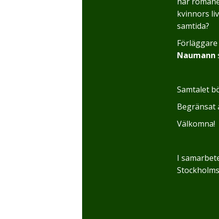
här romane
kvinnors li
samtida?
Förläggar
Naumann
Samtalet bör
Begränsat a
Välkomna!
I samarbet
Stockholms