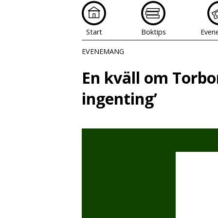
Start
Boktips
Even
EVENEMANG
En kväll om Torb
ingenting’