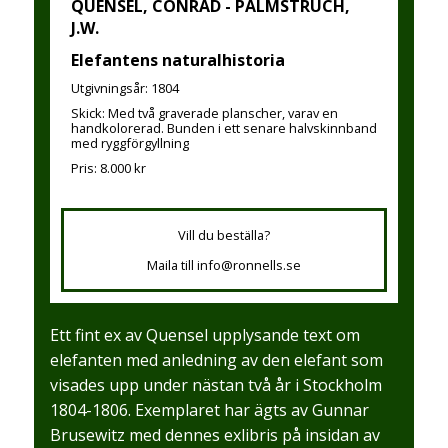
QUENSEL, CONRAD - PALMSTRUCH,
J.W.
Elefantens naturalhistoria
Utgivningsår: 1804
Skick: Med två graverade planscher, varav en
handkolorerad. Bunden i ett senare halvskinnband
med ryggförgyllning
Pris: 8.000 kr
Vill du beställa?
Maila till info@ronnells.se
Ett fint ex av Quensel upplysande text om
elefanten med anledning av den elefant som
visades upp under nästan två år i Stockholm
1804-1806. Exemplaret har ägts av Gunnar
Brusewitz med dennes exlibris på insidan av